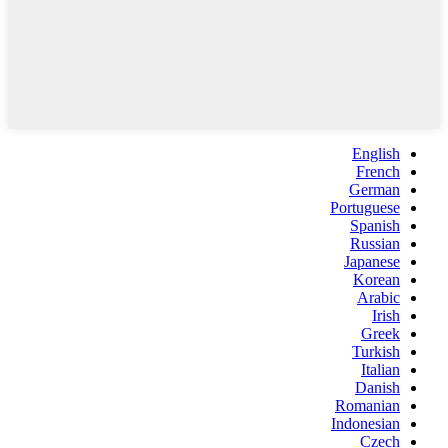
English
French
German
Portuguese
Spanish
Russian
Japanese
Korean
Arabic
Irish
Greek
Turkish
Italian
Danish
Romanian
Indonesian
Czech