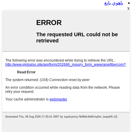
ياهوي يانغ
x