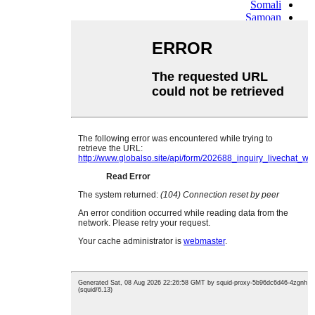
Somali
Samoan
Scots Gaelic
Shona
Sindhi
Sundanese
Swahili
Tajik
Tamil
Telugu
Thai
Ukrainian
Urdu
Uzbek
Vietnamese
Welsh
Xhosa
Yiddish
Yoruba
Zulu
Kinyarwanda
Tatar
Oriya
Turkmen
Uyghur