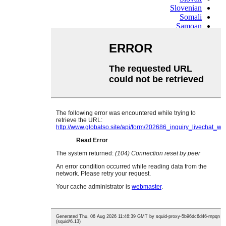
Slovenian
Somali
Samoan
Scots Gaelic
Shona
Sindhi
Sundanese
Swahili
Tajik
Tamil
Telugu
Thai
Ukrainian
Urdu
Uzbek
Vietnamese
Welsh
Xhosa
Yiddish
Yoruba
Zulu
Kinyarwanda
Tatar
Oriya
Turkmen