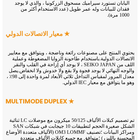
اليابان تستورد سيراميك مسحوق الزركونيا ، والذي لا يوجد
فقدان للبيانات وله عمر طويل (عدد الاستخدام أكثر من
1000 مرة).
★ معيار الاتصالات الدولي
يحتوي المنتج على مصنوعات رائعة وناضجة ، ويتوافق مع معايير
الاتصالات الدولية.باستخدام طاحونة الزوايا المضغوطة وعملية
اللف من SEIKO JAPAN ، لا يوجد أي إزاحة في القلب والنقر
والوجه النهائي لا يوجد فجوة ولا بقع ولا خدوش ولا انخفاض.يصل
معدل المرور لمقياس التداخل ثلاثي الأبعاد لمرة واحدة إلى 98٪ ،
وهو ما يتوافق مع معيار IEC الدولي.
★ MULTIMODE DUPLEX
تم تصميم كبلات الألياف 50/125 ميكرون مع موصلات LC ثنائية
الشكل صغيرة الحجم لتطبيقات 10 جيجابت في شبكات SAN
ومراكز البيانات ؛تصنيف OM3 LOMMF (الألياف متعددة الأوضاع
المحسنة بالليزر) ؛متوافق مع جميع كابلات الألياف متعددة