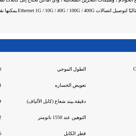
O
الطول الموجي
0
تعويض الخساره
dB
دقيقة.بيند شعاع (كابل الألياف)
5D
التوهين عند 1550 نانومتر
.22
قطر الكابل
1.6 مم 