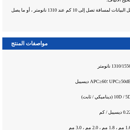
يعتبر كابل الألياف الضوئية أحادي الوضع 9 / 125μm OS1 / OS2 مثاليًا لتوصيل اتصالات Ethernet 1G / 10G / 40G / 100G / 400G.يمكنها نقل البيانات لمسافة تصل إلى 10 كم عند 1310 نانومتر ، أو ما يصل
مواصفات المنتج
1310/155 نانومتر
UPC≥50 ؛APC≥60 ديسيبل
10D /  (ديناميكي / ثابت)
0 ديسيبل / كم
، 1.8 مم ، 2.0 مم ، 3.0 مم