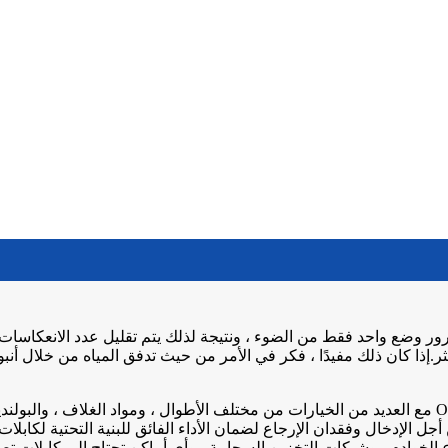
رور وضع واحد فقط من الضوء ، ونتيجة لذلك يتم تقليل عدد الانعكاسات
ثر.إذا كان ذلك مفيدًا ، فكر في الأمر من حيث تدفق المياه من خلال أ
كابلات تصحيح الألياف البصرية أحادية الوضع OS1 / OS2 9 / 125μm مع العديد من الخيارات من مختلف الأط
جل الإدخال وفقدان الإرجاع لضمان الأداء الفائق للبنية التحتية لكابلات
الخوادم ، وشبكات التخزين السحابية ، وأي أماكن تحتاج إلى كابلات تصح