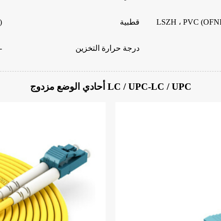
LSZH ، PVC (OFNR
قطبية
Tx
درجة حرارة التخزين
-40 ~ 80 درجة مئ
LC / UPC-LC / UPC أحادي الوضع مزدوج