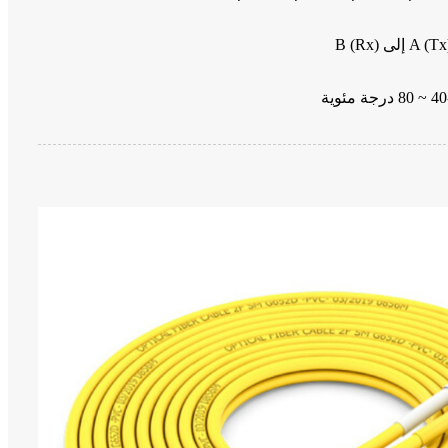
A () إلى B (Rx)
وية