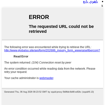
ياهوي يانغ
x