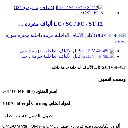
LC / SC / FC / ST 12 ألياف مفردة ...
GJFJV 4F-48F كابل الألياف الداخلية حزمة داخلي
وصف قصير:
اسم المنتج: GJFJV (4F-48F)
المواد الخام: Corning أو YOFC fibe
r
الطول: الطول حسب الطلب
ألوان الكابلات:
وضع فردي - أصفر ، OM1 و OM2-Orange ، OM3-