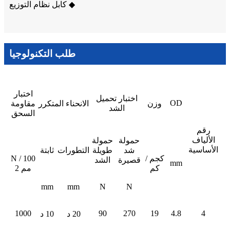
◆ كابل نظام التوزيع
طلب التكنولوجيا
اختبار
اختبار تحميل
OD
وزن
الانحناء المتكرر
مقاومة
الشد
السحق
رقم
الألياف
حمولة
حمولة
الأساسية
شد
طويلة
التطورات
ثابتة
كجم /
N / 100
قصيرة
الشد
mm
كم
مم 2
mm
mm
N
N
1000
90
270
19
4.8
4
20 د
10 د