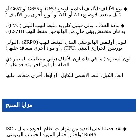
◆ نوع الألياف: الألياف أحادية الوضع G652 أو G655 أو G657 أو
كابل متعدد الأوضاع A1a أو A1b أو أنواع أخرى من الألياف ؛
◆ مادة الغلاف: بولي فينيل كلوريد مثبط للهب البيئي (PVC) ،
ودخان منخفض بيئي خالٍ من الهالوجين مثبط للهب (LSZH) ،
البولي أوليفين الهالوجيني البيئي المثبط للهب (ZRPO) ، البولي
يوريثين الحراري البيئي (TPU) ، أو مواد أخرى متعاقد عليها ؛
لون السترة: (بما في ذلك لون الألياف) يلبي متطلبات المعيار ذي
الصلة ، أو لون آخر متعاقد عليه ؛
أبعاد الكبل: البعد الاسمي للكابل ، أو أبعاد أخرى متعاقد عليها
مزايا المنتج
◆ لقد حصلنا على العديد من شهادات نظام الجودة ، مثل ISO ،
RoHS ؛واجتاز اختبار المورد للحساب الرئيسي.