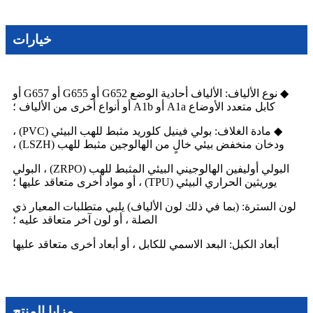
خيارات
◆ نوع الألياف: الألياف أحادية الوضع G652 أو G655 أو G657 أو
كابل متعدد الأوضاع A1a أو A1b أو أنواع أخرى من الألياف ؛
◆ مادة الغلاف: بولي فينيل كلوريد مثبط للهب البيئي (PVC) ،
ودخان منخفض بيئي خالٍ من الهالوجين مثبط للهب (LSZH) ،
البولي أوليفين الهالوجيني البيئي المثبط للهب (ZRPO) ، البولي
يوريثين الحراري البيئي (TPU) ، أو مواد أخرى متعاقد عليها ؛
لون السترة: (بما في ذلك لون الألياف) يلبي متطلبات المعيار ذي
الصلة ، أو لون آخر متعاقد عليه ؛
أبعاد الكبل: البعد الاسمي للكابل ، أو أبعاد أخرى متعاقد عليها
مزايا المنتج