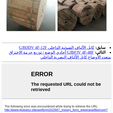
سابق:
كابل الألياف الضوئية الداخلي GJHJDV 4F-12F
التالي:
GJBFJV 4F-48F أحادي الوضع / توزيع حزمة الاختراق
متعدد الأوضاع كابل الألياف البصرية الداخلي